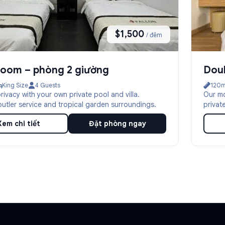
$1,500
/ đêm
Room – phòng 2 giường
Doub
King Size
4 Guests
120m
privacy with your own private pool and villa.
Our mo
butler service and tropical garden surroundings.
privat
Xem chi tiết
Đặt phòng ngay