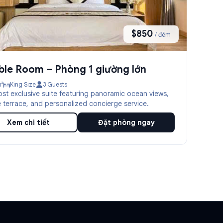
$850
/ đêm
le Room – Phòng 1 giường lớn
²
King Size
3 Guests
st exclusive suite featuring panoramic ocean views,
e terrace, and personalized concierge service.
Xem chi tiết
Đặt phòng ngay