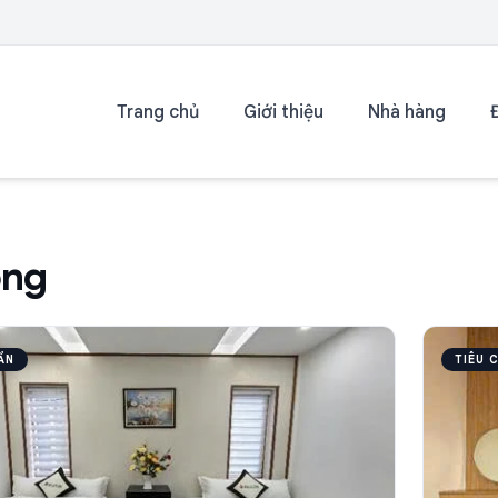
Trang chủ
Giới thiệu
Nhà hàng
òng
ẨN
TIÊU 