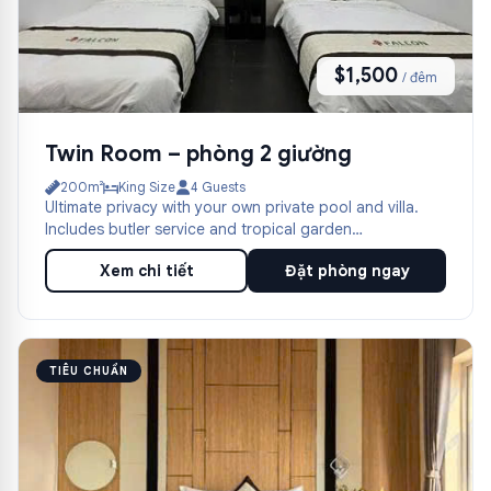
$1,500
/ đêm
Twin Room – phòng 2 giường
200m²
King Size
4 Guests
Ultimate privacy with your own private pool and villa.
Includes butler service and tropical garden
surroundings.
Xem chi tiết
Đặt phòng ngay
TIÊU CHUẨN