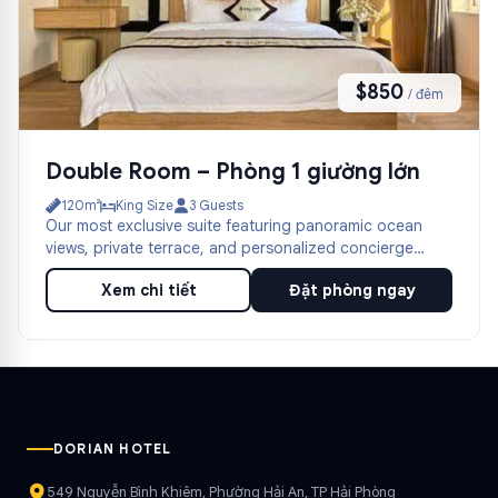
$850
/ đêm
Double Room – Phòng 1 giường lớn
120m²
King Size
3 Guests
Our most exclusive suite featuring panoramic ocean
views, private terrace, and personalized concierge
service.
Xem chi tiết
Đặt phòng ngay
DORIAN HOTEL
549 Nguyễn Bình Khiêm, Phường Hải An, TP Hải Phòng